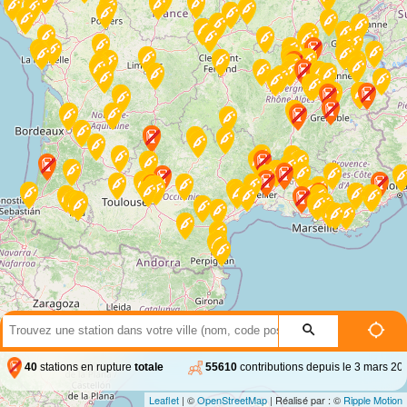
40
stations en rupture
totale
55610
contributions depuis le 3 mars 20
Leaflet
| ©
OpenStreetMap
| Réalisé par : ©
Ripple Motion